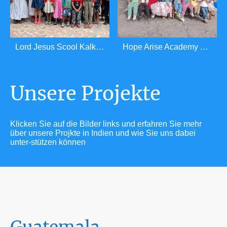
Lord Jesus Scool Kalkutta
Hope Arise Academy Sikim
Unsere Projekte
Klicken Sie auf die Bilder links und erfahren Sie mehr
über unsere Projkte in Indien und wie Sie uns dabei
unter-stützen können