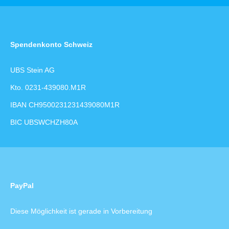
Spendenkonto Schweiz
UBS Stein AG
Kto. 0231-439080.M1R
IBAN CH9500231231439080M1R
BIC UBSWCHZH80A
PayPal
Diese Möglichkeit ist gerade in Vorbereitung