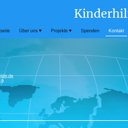
Kinderhil
tseite
Über uns
Projekte
Spenden
Kontakt
wide.de
19