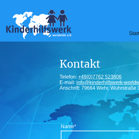
Star
Kontakt
Telefon:
+49(0)7762 523806
E-mail:
info@kinderhilfswerk-world
Anschrift: 79664 Wehr, Wuhrstraße 
Name
*